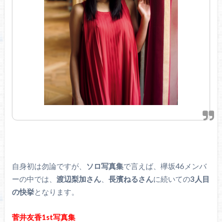
自身初は勿論ですが、
ソロ写真集
で言えば、欅坂46メンバ
ーの中では、
渡辺梨加さん
、
長濱ねるさん
に続いての
3人目
の快挙
となります。
菅井友香1st写真集