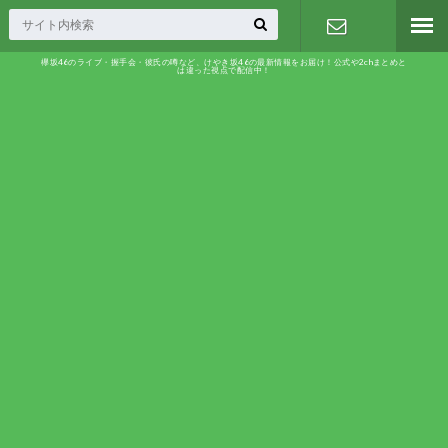
欅坂46のライブ・握手会・彼氏の噂など、けやき坂46の最新情報をお届け！公式や2chまとめと
は違った視点で配信中！
お問い合わ
せ