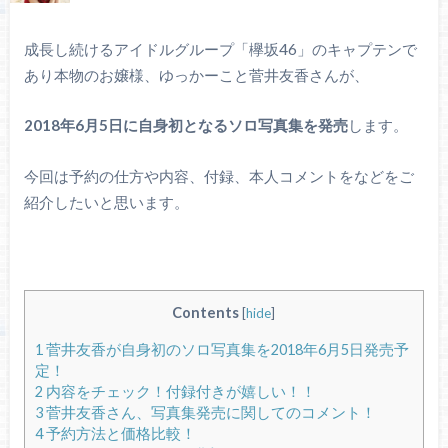
長濱ねる写真集『タイトル未定』予約方法！特典や価格比較
成長し続けるアイドルグループ「欅坂46」のキャプテンで
など詳細！【水着姿あり】
あり本物のお嬢様、ゆっかーこと菅井友香さんが、
2018年6月5日に自身初となるソロ写真集を発売
します。
けやき坂46ライブ2017【札幌公演】セトリ＆感想レポ【9/26
ひらがな全国ツアー Zepp Sapporo】
今回は予約の仕方や内容、付録、本人コメントをなどをご
紹介したいと思います。
欅坂46 夏の全国アリーナツアー2019 大阪公演 1日目セトリ
＆感想レポ
欅坂46 夏の全国アリーナツアー2019 神奈川公演 1日目セト
リ＆感想レポ
Contents
[
hide
]
1
菅井友香が自身初のソロ写真集を2018年6月5日発売予
定！
2
内容をチェック！付録付きが嬉しい！！
3
菅井友香さん、写真集発売に関してのコメント！
4
予約方法と価格比較！