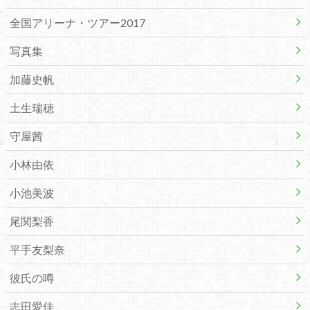
全国アリーナ・ツアー2017
写真集
加藤史帆
土生瑞穂
守屋茜
小林由依
小池美波
尾関梨香
平手友梨奈
彼氏の噂
志田愛佳