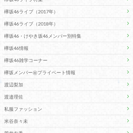
欅坂46ライブ（2017年）
欅坂46ライブ（2018年）
欅坂46・けやき坂46メンバー別特集
欅坂46情報
欅坂46雑学コーナー
欅坂メンバー㊙プライベート情報
渡辺梨加
渡邉理佐
私服ファッション
米谷奈々未