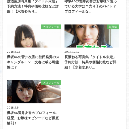
渡辺梨加写真集『タイトル未定』
欅坂46の菅井友香はお嬢様？通っ
予約方法！特典や価格比較など詳
ている大学は？売り子のバイト？
細！【水着姿あり…
プロフィールな…
プロフィール
写真集
2018.5.22
2017.10.12
欅坂46の菅井友香に彼氏発覚のス
長濱ねる写真集『タイトル未定』
キャンダル！？ 文春に載る可能
予約方法！特典や価格比較など詳
性は？
細！【水着姿あり…
プロフィール
2018.5.9
欅坂46菅井友香のプロフィール、
経歴、お嬢様エピソードなど徹底
解剖！