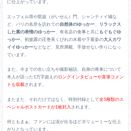
に仕上がっています。
エッフェル塔や凱旋（がいせん）門、シャンティイ城な
ど、パリの名所を訪れての
自然体のゆっかー
、
リラックス
した素の表情のゆっかー
、有名店の食事と共に
もぐもぐゆ
っかー
、初披露の圧巻美くびれの水着や下着姿の
大人カワ
イイゆっかー
などなど、見所満載、手放せない作りになっ
ています。
また、今までの生い立ちや撮影秘話、自身の将来について
本人が語った1万字超えの
ロングインタビューや直筆コメン
トも収載
されます。
またまた、それだけではなく、特別付録として
全5種類のス
ペシャルポストカードが1枚封入
されます。
何ともまぁ、ファンには涙が出るほどボリューミーな仕上
がりとなっています。