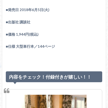
■発売日
2018
年
6
月
5
日
(
火
)
■出版社
講談社
■
価格
1,944
円
(
税込
)
■仕様 大型単行本／144ページ
内容をチェック！付録付きが嬉しい！！