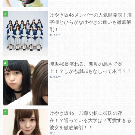
けやき坂46メンバーの人気順発表！漢
字欅とひらがなけやきの違いも徹底解
剖！
51ビュー
欅坂46長濱ねる、態度の悪さで炎
上！？しかも謝罪もなしって本当？？
51ビュー
けやき坂46 加藤史帆に彼氏の存
在！？通っている大学は？可愛すぎる
彼女を徹底解剖！！
32ビュー